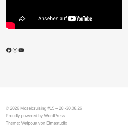
Facebook
Instagram
YouTube
© 2026 Moselcruising #19 – 28.-30.08.26
Proudly powered by
WordPress
Theme: Waipoua von
Elmastudio